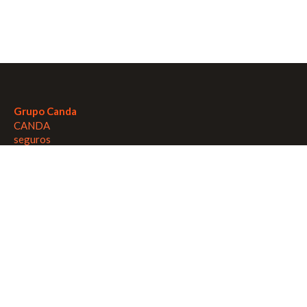
1
2
0
9
2
1
7
1
2
5
1
4
3
1
5
1
0
6
9
0
7
7
0
Grupo Canda
8
5
9
CANDA
9
3
9
seguros
1
1
9
cotiza
2
9
9
Abogados
3
7
8
CANDA
4
5
8
Contacto
5
3
8
6
1
7
8
9
7
info@grupocanda.com.ar
9
7
7
avellaneda 601, buenos aires
0
5
7
02204823827
1
2
6
+5492204823827
2
0
6
/
CandaGrupoARG
3
8
6